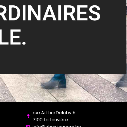
RDINAIRES
LE.
rue ArthurDelaby 5
7100 La Louvière
info@chewingcom.be