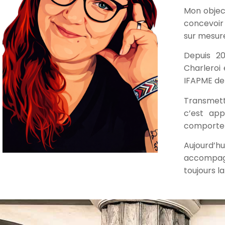
Mon object
concevoir
sur mesure
Depuis 2
Charleroi
IFAPME de 
Transmettr
c’est app
comportem
Aujourd’h
accompagn
toujours la