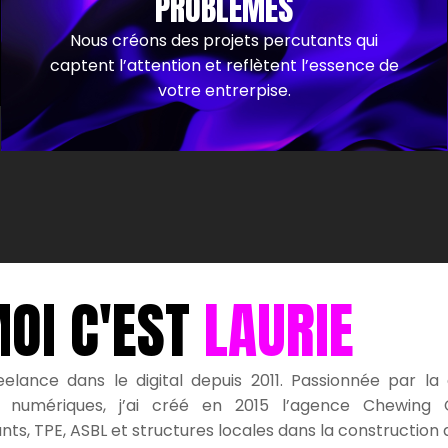
PROBLÈMES
Nous créons des projets percutants qui
captent l’attention et reflètent l’essence de
votre entrerpise.
OI C'EST
LAURIE
reelance dans le digital depuis 2011. Passionnée par l
es numériques, j’ai créé en 2015 l’agence Chewin
ts, TPE, ASBL et structures locales dans la construction de